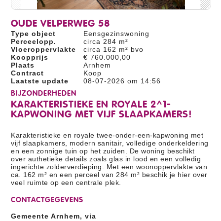
OUDE VELPERWEG 58
Type object
Eensgezinswoning
Perceelopp.
circa 284 m²
Vloeroppervlakte
circa 162 m² bvo
Koopprijs
€ 760.000,00
Plaats
Arnhem
Contract
Koop
Laatste update
08-07-2026 om 14:56
BIJZONDERHEDEN
KARAKTERISTIEKE EN ROYALE 2^1-
KAPWONING MET VIJF SLAAPKAMERS!
Karakteristieke en royale twee-onder-een-kapwoning met
vijf slaapkamers, modern sanitair, volledige onderkeldering
en een zonnige tuin op het zuiden. De woning beschikt
over authetieke details zoals glas in lood en een volledig
ingerichte zolderverdieping. Met een woonoppervlakte van
ca. 162 m² en een perceel van 284 m² beschik je hier over
veel ruimte op een centrale plek.
CONTACTGEGEVENS
Gemeente Arnhem, via