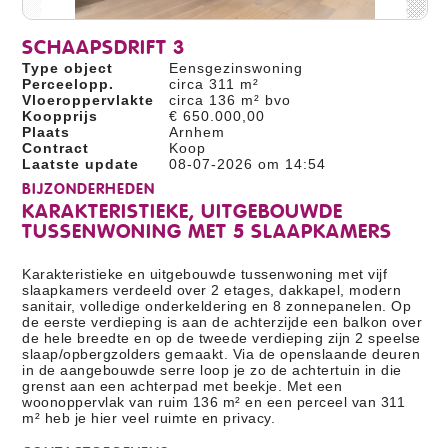
SCHAAPSDRIFT 3
Type object
Eensgezinswoning
Perceelopp.
circa 311 m²
Vloeroppervlakte
circa 136 m² bvo
Koopprijs
€ 650.000,00
Plaats
Arnhem
Contract
Koop
Laatste update
08-07-2026 om 14:54
BIJZONDERHEDEN
KARAKTERISTIEKE, UITGEBOUWDE
TUSSENWONING MET 5 SLAAPKAMERS
Karakteristieke en uitgebouwde tussenwoning met vijf
slaapkamers verdeeld over 2 etages, dakkapel, modern
sanitair, volledige onderkeldering en 8 zonnepanelen. Op
de eerste verdieping is aan de achterzijde een balkon over
de hele breedte en op de tweede verdieping zijn 2 speelse
slaap/opbergzolders gemaakt. Via de openslaande deuren
in de aangebouwde serre loop je zo de achtertuin in die
grenst aan een achterpad met beekje. Met een
woonoppervlak van ruim 136 m² en een perceel van 311
m² heb je hier veel ruimte en privacy.