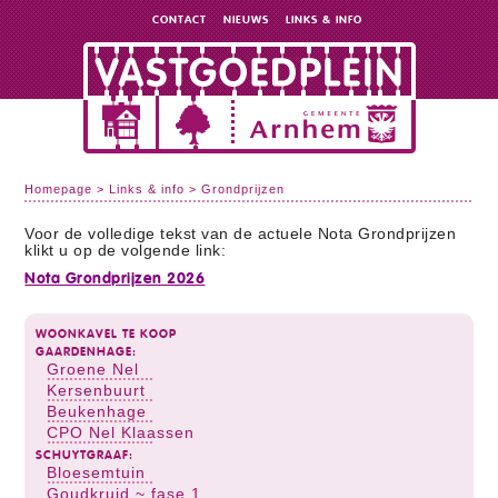
CONTACT
NIEUWS
LINKS & INFO
Homepage
>
Links & info
>
Grondprijzen
Voor de volledige tekst van de actuele Nota Grondprijzen
klikt u op de volgende link:
Nota Grondprijzen 2026
WOONKAVEL TE KOOP
GAARDENHAGE:
Groene Nel
Kersenbuurt
Beukenhage
CPO Nel Klaassen
SCHUYTGRAAF:
Bloesemtuin
Goudkruid ~ fase 1