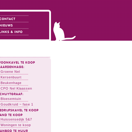
CONTACT
NIEUWS
LINKS & INFO
OONKAVEL TE KOOP
AARDENHAGE:
Groene Nel
Kersenbuurt
Beukenhage
CPO Nel Klaassen
CHUYTGRAAF:
Bloesemtuin
Goudkruid ~ fase 1
EDRIJFSKAVEL TE KOOP
AND TE KOOP
Huissensedijk 5&7
Woningen te koop
ANBOD TE HUUR