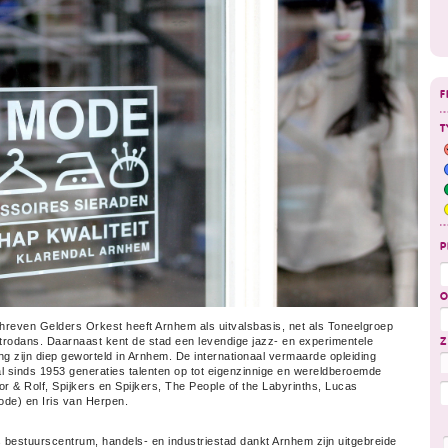
F
T
P
O
hreven Gelders Orkest heeft Arnhem als uitvalsbasis, net als Toneelgroep
trodans. Daarnaast kent de stad een levendige jazz- en experimentele
Z
zijn diep geworteld in Arnhem. De internationaal vermaarde opleiding
al sinds 1953 generaties talenten op tot eigenzinnige en wereldberoemde
r & Rolf, Spijkers en Spijkers, The People of the Labyrinths, Lucas
de) en Iris van Herpen.
s bestuurs­centrum, handels- en industriestad dankt Arnhem zijn uitgebreide