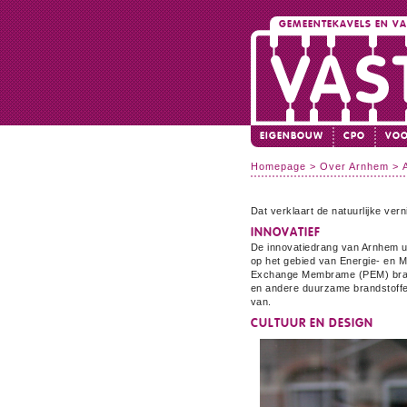
GEMEENTEKAVELS EN V
EIGENBOUW
CPO
VOO
Homepage
>
Over Arnhem
>
Dat verklaart de natuurlijke ver
INNOVATIEF
De innovatiedrang van Arnhem ui
op het gebied van Energie- en M
Exchange Membrame (PEM) brands
en andere duurzame brandstoffe
van.
CULTUUR EN DESIGN