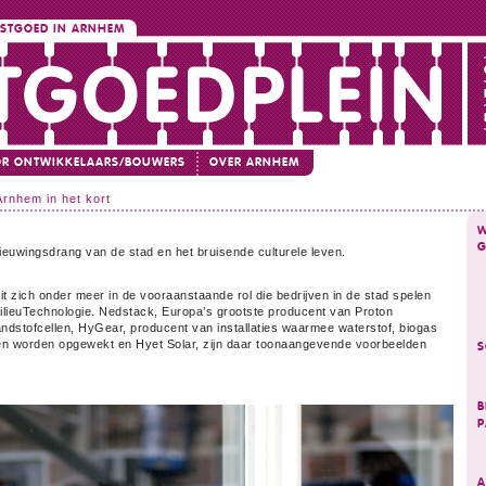
ASTGOED IN ARNHEM
R ONTWIKKELAARS/BOUWERS
OVER ARNHEM
Arnhem in het kort
W
G
nieuwingsdrang van de stad en het bruisende culturele leven.
t zich onder meer in de vooraanstaande rol die bedrijven in de stad spelen
ilieuTechnologie. Nedstack, Europa’s grootste producent van Proton
tofcellen, HyGear, producent van installaties waarmee waterstof, biogas
n worden opgewekt en Hyet Solar, zijn daar toonaangevende voorbeelden
S
B
P
A