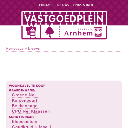
CONTACT
NIEUWS
LINKS & INFO
Homepage
>
Nieuws
WOONKAVEL TE KOOP
GAARDENHAGE:
Groene Nel
Kersenbuurt
Beukenhage
CPO Nel Klaassen
SCHUYTGRAAF:
Bloesemtuin
Goudkruid ~ fase 1